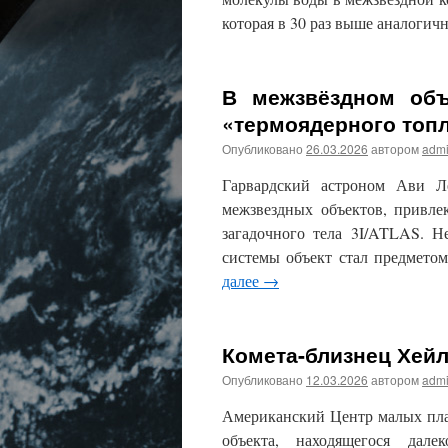
которая в 30 раз выше аналоги
В межзвёздном объ
«термоядерного топ
Опубликовано
26.03.2026
автором
adm
Гарвардский астроном Ави Л
межзвездных объектов, привл
загадочного тела 3I/ATLAS. 
системы объект стал предмето
далее
→
Комета-близнец Хейл
Опубликовано
12.03.2026
автором
adm
Американский Центр малых пла
объекта, находящегося дал