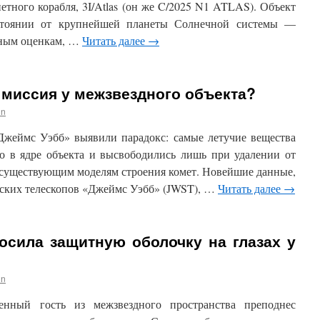
тного корабля, 3I/Atlas (он же C/2025 N1 ATLAS). Объект
стоянии от крупнейшей планеты Солнечной системы —
пным оценкам, …
Читать далее
→
 миссия у межзвездного объекта?
in
«Джеймс Уэбб» выявили парадокс: самые летучие вещества
о в ядре объекта и высвободились лишь при удалении от
м существующим моделям строения комет. Новейшие данные,
ских телескопов «Джеймс Уэбб» (JWST), …
Читать далее
→
осила защитную оболочку на глазах у
in
енный гость из межзвездного пространства преподнес