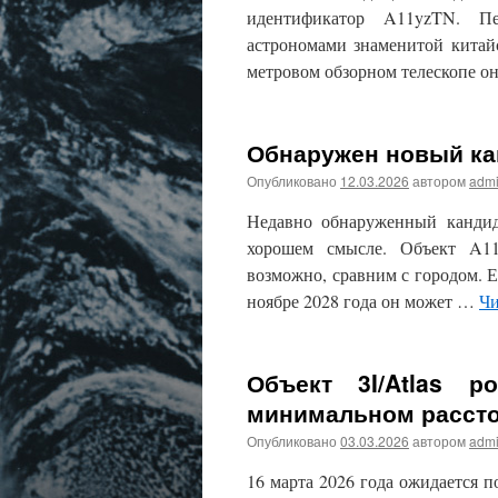
идентификатор A11yzTN. Пе
астрономами знаменитой китай
метровом обзорном телескопе о
Обнаружен новый кан
Опубликовано
12.03.2026
автором
adm
Недавно обнаруженный кандид
хорошем смысле. Объект A1
возможно, сравним с городом. Е
ноябре 2028 года он может …
Чи
Объект 3I/Atlas 
минимальном рассто
Опубликовано
03.03.2026
автором
adm
16 марта 2026 года ожидается 