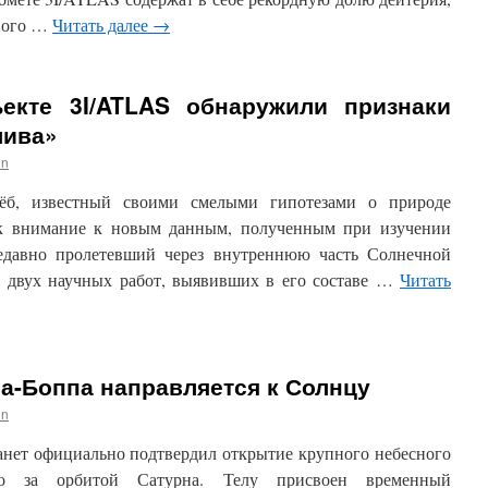
чного …
Читать далее
→
екте 3I/ATLAS обнаружили признаки
лива»
in
ёб, известный своими смелыми гипотезами о природе
ек внимание к новым данным, полученным при изучении
Недавно пролетевший через внутреннюю часть Солнечной
м двух научных работ, выявивших в его составе …
Читать
а-Боппа направляется к Солнцу
in
нет официально подтвердил открытие крупного небесного
еко за орбитой Сатурна. Телу присвоен временный