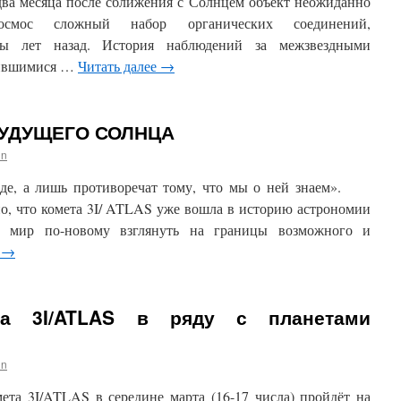
два месяца после сближения с Солнцем объект неожиданно
смос сложный набор органических соединений,
ды лет назад. История наблюдений за межзвездными
дившимися …
Читать далее
→
 БУДУЩЕГО СОЛНЦА
in
роде, а лишь противоречат тому, что мы о ней знаем».
, что комета 3I/ ATLAS уже вошла в историю астрономии
сь мир по-новому взглянуть на границы возможного и
е
→
та 3I/ATLAS в ряду с планетами
in
та 3I/ATLAS в середине марта (16-17 числа) пройдёт на