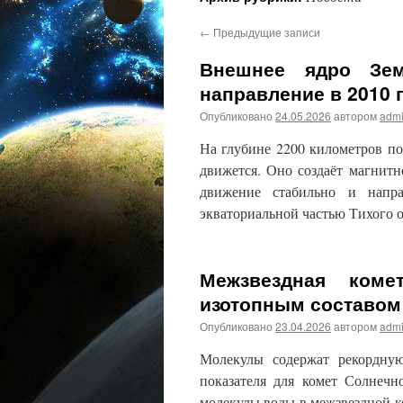
←
Предыдущие записи
Внешнее ядро ​​З
направление в 2010 
Опубликовано
24.05.2026
автором
adm
На глубине 2200 километров по
движется. Оно создаёт магнитн
движение стабильно и напр
экваториальной частью Тихого
Межзвездная коме
изотопным составом
Опубликовано
23.04.2026
автором
adm
Молекулы содержат рекордную
показателя для комет Солнечн
молекулы воды в межзвездной к