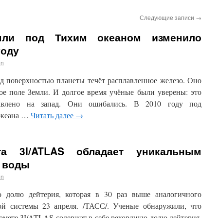
Следующие записи
→
емли под Тихим океаном изменило
году
in
д поверхностью планеты течёт расплавленное железо. Оно
ое поле Земли. И долгое время учёные были уверены: это
авлено на запад. Они ошибались. В 2010 году под
 океана …
Читать далее
→
та 3I/ATLAS обладает уникальным
 воды
in
 долю дейтерия, которая в 30 раз выше аналогичного
ой системы 23 апреля. /ТАСС/. Ученые обнаружили, что
омете 3I/ATLAS содержат в себе рекордную долю дейтерия,