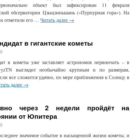
рвоначально объект был зафиксирован 11 февраля
ской обсерватории Цзыцзиньшань («Пурпурная гора»). На
ни отметили его …
Читать далее
→
дидат в гигантские кометы
in
ат в кометы уже заставляет астрономов нервничать – в
1yzTN выглядит необычайно крупным и по размерам,
сли все сложится удачно, по мере приближения к Солнцу в
тать далее
→
ровно через 2 недели пройдёт на
янии от Юпитера
in
последнее значимое событие в насыщенной жизни кометы, и