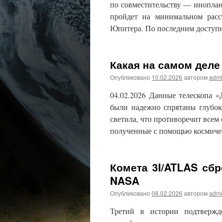
по совместительству — иноплане
пройдет на минимальном рас
Юпитера. По последним досту
Какая на самом деле
Опубликовано
10.02.2026
автором
adm
04.02.2026 Данные телескопа 
были надежно спрятаны глубок
светила, что противоречит все
полученные с помощью космиче
Комета 3I/ATLAS сбр
NASA
Опубликовано
08.02.2026
автором
adm
Третий в истории подтвержд