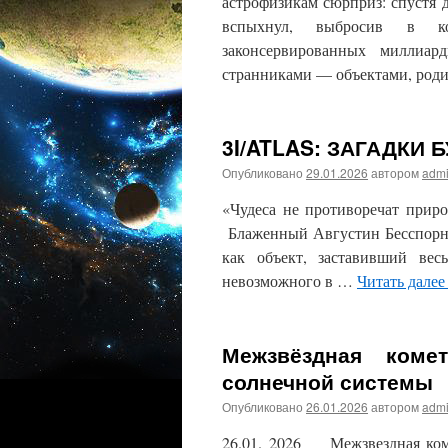
астрофизикам сюрприз: спустя 
вспыхнул, выбросив в ко
законсервированных миллиар
странниками — объектами, ро
3I/ATLAS: ЗАГАДКИ
Опубликовано
29.01.2026
автором
adm
«Чудеса не противоречат при
Блаженный Августин Бесспорно
как объект, заставивший ве
невозможного в …
Читать дале
Межзвёздная коме
солнечной системы
Опубликовано
26.01.2026
автором
adm
26.01. 2026 Межзвездная коме